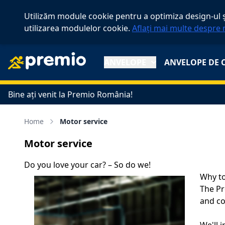
Utilizăm module cookie pentru a optimiza design-ul și
utilizarea modulelor cookie.
Aflați mai multe despre 
ANVELOPE
ANVELOPE DE 
Bine ați venit la Premio România!
Home
Motor service
Motor service
Do you love your car? – So do we!
Why to
The Pr
and co