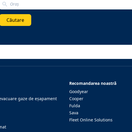
Search localization
Căutare
Recomandarea noastră
Goodyear
evacuare gaze de eşapament
Cooper
Fulda
Sava
Fleet Online Solutions
onat