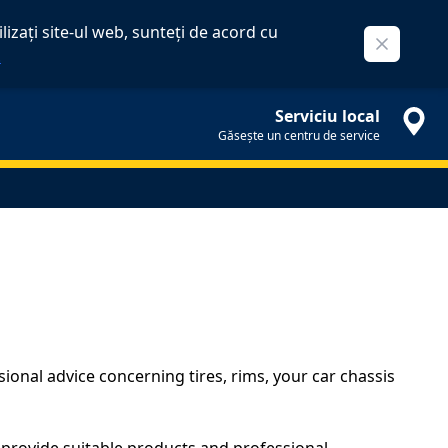
izați site-ul web, sunteți de acord cu
Close
.
Serviciu local
Găsește un centru de service
onal advice concerning tires, rims, your car chassis