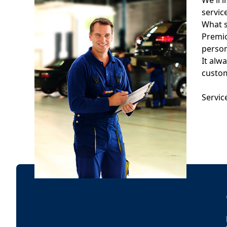
We'll 
servic
What s
Premio
person
It alw
custom
Servic