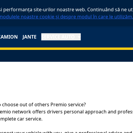
 performanța site-urilor noastre web. Continuând să ne util
modulele noastre cookie și despre modul în care le utilizăm
CAMION
JANTE
SERVICE AUTO
 choose out of others Premio service?
emio network offers drivers personal approach and professi
mplete car service.