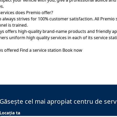
inspect your vehicle with you, give a professional advice an
es.
ervices does Premio offer?
 always strives for 100% customer satisfaction. All Premio
nel is trained.
ays offers high-quality brand-name products and friendly app
ers uniform high quality services in each of its service stat
es offered
Find a service station
Book now
Găsește cel mai apropiat centru de serv
Locația ta