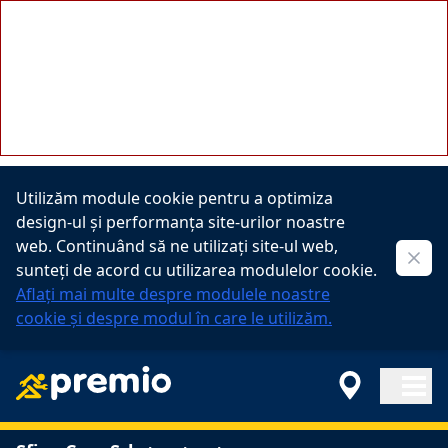
A PHP Error was encountered
Severity: Notice
Message: Undefined property:
stdClass::$customDataForReservationButton
Filename: controllers/branch.php
Line Number: 130
Utilizăm module cookie pentru a optimiza
design-ul și performanța site-urilor noastre
web. Continuând să ne utilizați site-ul web,
Clos
sunteți de acord cu utilizarea modulelor cookie.
Aflați mai multe despre modulele noastre
cookie și despre modul în care le utilizăm.
Open ma