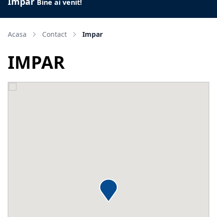
Impar
Bine ai venit!
Acasa
Contact
Impar
IMPAR