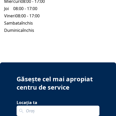
Miercuri
08:00 - 17:00
Joi
08:00 - 17:00
Vineri
08:00 - 17:00
Sambata
închis
Duminica
închis
Găsește cel mai apropiat
centru de service
Locația ta
Search localization