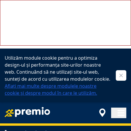
A PHP Error was encountered
Severity: Notice
Message: Undefined property:
stdClass::$customDataForReservationButton
Filename: controllers/branch.php
Line Number: 130
Utilizăm module cookie pentru a optimiza
design-ul și performanța site-urilor noastre
web. Continuând să ne utilizați site-ul web,
Clos
sunteți de acord cu utilizarea modulelor cookie.
Aflați mai multe despre modulele noastre
cookie și despre modul în care le utilizăm.
Open ma