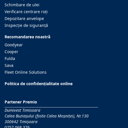
Schimbare de ulei
Verificare centrare roţi
Depozitare anvelope
Inspecţie de siguranţă
Recomandarea noastră
Goodyear
Cooper
Fulda
Sava
Fleet Online Solutions
Politica de confidențialitate online
Partener Premio
Dumivest Timisoara
Calea Buziaşului (fosta Calea Moşniţei), Nr.130
300642 Timișoara
0757 068 376