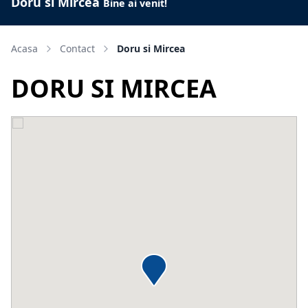
Doru si Mircea
Bine ai venit!
Acasa
Contact
Doru si Mircea
DORU SI MIRCEA