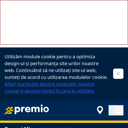
A PHP Error was encountered
Severity: Notice
Message: Undefined property:
stdClass::$customDataForReservationButton
Filename: controllers/branch.php
Line Number: 130
Utilizăm module cookie pentru a optimiza
design-ul și performanța site-urilor noastre
web. Continuând să ne utilizați site-ul web,
Clos
sunteți de acord cu utilizarea modulelor cookie.
Aflați mai multe despre modulele noastre
cookie și despre modul în care le utilizăm.
Open ma